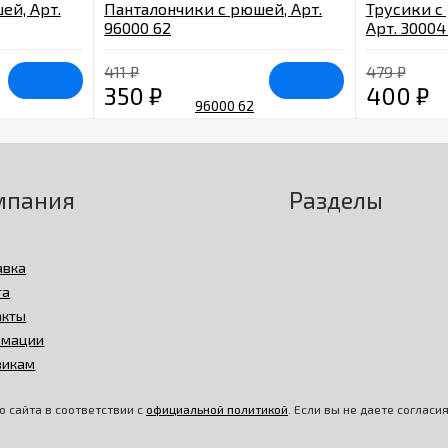
ей, Арт.
Панталончики с рюшей, Арт.
Трусики с
96000 62
Арт. 30004
411
₽
479
₽
350
₽
400
₽
мпания
Разделы
авка
та
акты
амации
викам
 сайта в соответствии с
официальной политикой
. Если вы не даете соглас