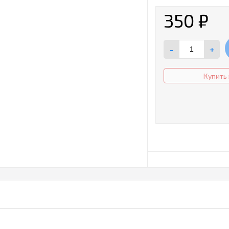
350
₽
-
+
Купить 