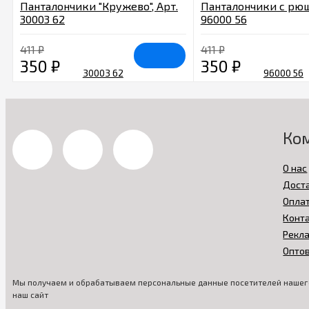
Панталончики "Кружево", Арт.
Панталончики с рюш
30003 62
96000 56
411
₽
411
₽
350
₽
350
₽
Ко
О нас
Дост
Опла
Конт
Рекл
Опто
Мы получаем и обрабатываем персональные данные посетителей нашего
наш сайт