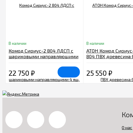
В наличии
В наличии
Комод Сириус-2 804 ЛДСП с
АТОН Комод Сириус
шариковыми направляющими
804 ПВХ древесина 
4 ящ. белый
22 750
₽
25 550
₽
Ко
О нас