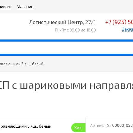
викам
Магазин
+7 (925) 5
Логистический Центр, 27/1
Заказ
ПН-Пт с 09:00 до 18:00
авляющими 5 ящ., белый
СП с шариковыми направл
УТ000001053
Артикул:
Хит!