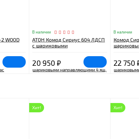
В наличии
В наличии
-2 WOOD
АТОН Комод Сириус 604 ЛДСП
Комод Сир
с шариковыми
шариковы
направляющими 4 ящ.
4 ящ. бел
слоновая кость
20 950
₽
22 750
Хит!
Хит!