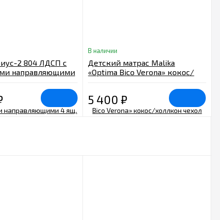
В наличии
иус-2 804 ЛДСП с
Детский матрас Malika
ми направляющими
«Optima Bico Verona» кокос/
ый
холлкон чехол трикотаж
84х60х11 см.
₽
5 400
₽