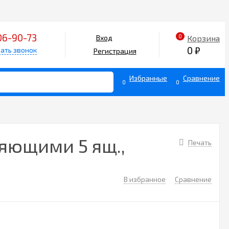
06-90-73
0
Корзина
Вход
0
₽
ать звонок
Регистрация
Избранные
Сравнение
0
0
яющими 5 ящ.,
Печать
В избранное
Сравнение