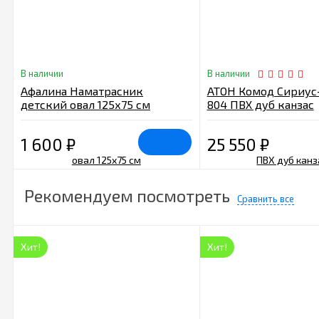
В наличии
В наличии
Афалина Наматрасник
АТОН Комод Сириус
детский овал 125х75 см
804 ПВХ дуб канзас
1 600
₽
25 550
₽
Рекомендуем посмотреть
Сравнить все
Хит!
Хит!