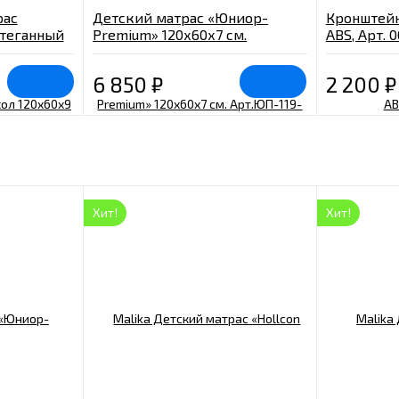
рас
Детский матрас «Юниор-
Кронштейн
стеганный
Premium» 120х60х7 см.
ABS, Арт. 
Арт.ЮП-119-01
6 850
₽
2 200
₽
Хит!
Хит!