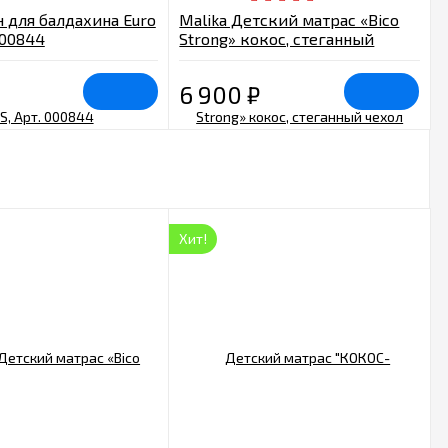
 для балдахина Euro
Malika Детский матрас «Bico
000844
Strong» кокос, стеганный
чехол 120х60х11 см
6 900
₽
Хит!