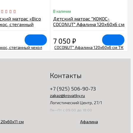
В наличии
ский матрас «Bico
Детский матрас "КОКОС-
кос, стеганный
COCONUT" Афалина 120х60x6 см
60х11 см
ТК Афалина
7 050
₽
Контакты
+7 (925) 506-90-73
zakaz@krovatky.ru
Логистический Центр, 27/1
Пн—Пт с 09:00 до 18:00