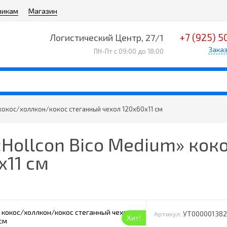
викам
Магазин
+7 (925) 5
Логистический Центр, 27/1
Заказ
ПН-Пт с 09:00 до 18:00
 кокос/холлкон/кокос стеганный чехол 120х60х11 см
«Hollcon Bico Medium» ко
х11 см
УТ00000138
Артикул:
Хит!