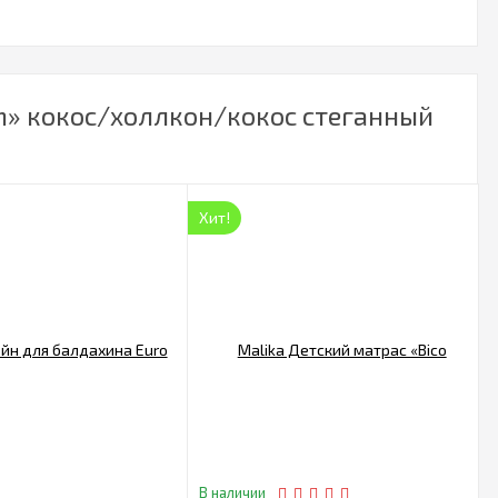
um» кокос/холлкон/кокос стеганный
Хит!
В наличии