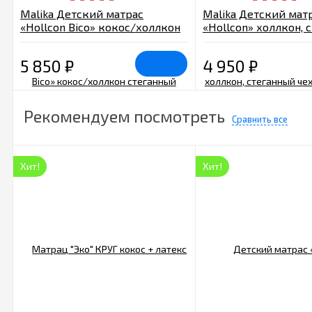
Malika Детский матрас
Malika Детский мат
«Hollcon Bico» кокос/холлкон
«Hollcon» холлкон, 
стеганный чехол 120х60х10 см
чехол 120х60х9 см
5 850
₽
4 950
₽
Рекомендуем посмотреть
Сравнить все
Хит!
Хит!