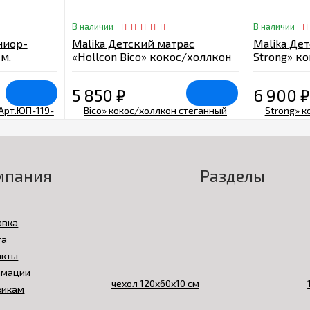
В наличии
В наличии
ниор-
Malika Детский матрас
Malika Дет
м.
«Hollcon Bico» кокос/холлкон
Strong» ко
стеганный чехол 120х60х10 см
чехол 120х
5 850
₽
6 900
₽
мпания
Разделы
авка
та
акты
амации
викам