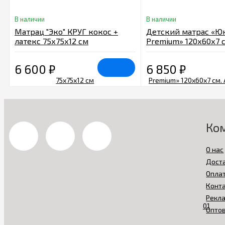
В наличии
В наличии
Матрац "Эко" КРУГ кокос +
Детский матрас «Ю
латекс 75х75х12 см
Premium» 120х60х7 с
Арт.ЮП-119-01
6 600
₽
6 850
₽
Ко
О нас
Дост
Опла
Конт
Рекл
Опто