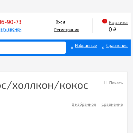
06-90-73
0
Корзина
Вход
0
₽
ать звонок
Регистрация
Избранные
Сравнение
0
0
кос/холлкон/кокос
Печать
В избранное
Сравнение
2