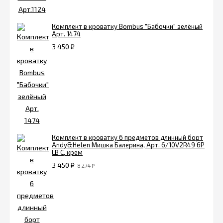
Комплект в кроватку Bombus "Бабочки" зелёный
Арт. 1474
3 450
₽
Комплект в кроватку 6 предметов длинный борт
Andy&Helen Мишка Балерина, Арт. 6/10V2R49 6P
LB С, крем
3 450
₽
8 274
₽